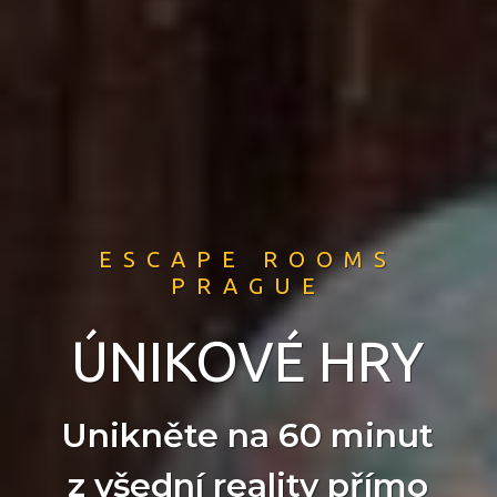
ESCAPE ROOMS
PRAGUE
ÚNIKOVÉ HRY
Unikněte na 60 minut
z všední reality přímo