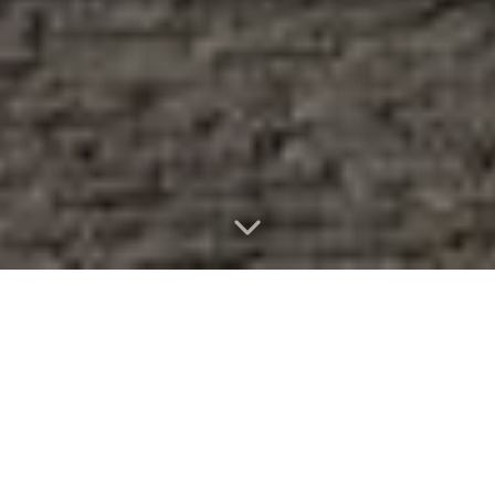
Zažijte Karlův most
netradičně