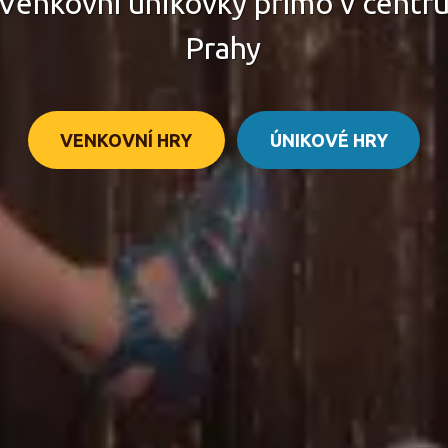
Venkovní únikovky přímo v centr
Prahy
VENKOVNÍ HRY
ÚNIKOVÉ HRY