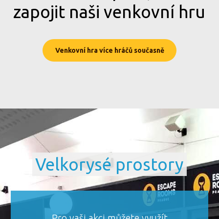
zapojit naši venkovní hru
Venkovní hra více hráčů současně
Velkorysé prostory
Pro vaši akci můžete využít