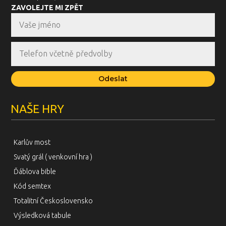
ZAVOLEJTE MI ZPĚT
Odeslat
NAŠE HRY
Karlův most
Svatý grál ( venkovní hra )
Ďáblova bible
Kód semtex
Totalitní Československo
Výsledková tabule