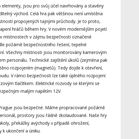
 a elementy, jsou pro svůj účel navrhovány a stavěny
ditelný východ. Celá hra pak většinou není umístěna
stností propojených tajnými průchody. Je to proto,
apení hráčů během hry. V novém modernějším pojetí
sou v místnostech v zájmu bezpečnosti označené
dle požárně bezpečnostního řešení, tepelné
ení. Všechny místnosti jsou monitorovány kamerovým
m personálu. Technické zajištění úkolů (zejména pak
jištěno rozpojením (magnetů). Tedy dojde k otevření,
oudu. V rámci bezpečnosti lze také úplného rozpojení
zovým tlačítkem. Elektrické rozvody se kterými se
bezpečným malým napětím 12V.
Prague jsou bezpečné. Máme propracované požárně
personál, prostory jsou řádně zkolaudované. Naše hry
 úkoly, překážky avýchody v případě ohrožení,
y k ukončení a úniku.