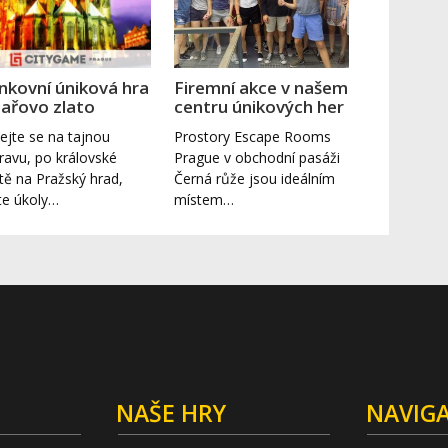
nkovní úniková hra
Firemní akce v našem
sařovo zlato
centru únikových her
ejte se na tajnou
Prostory Escape Rooms
ravu, po královské
Prague v obchodní pasáži
tě na Pražský hrad,
Černá růže jsou ideálním
te úkoly…
místem…
NAŠE HRY
NAVIG