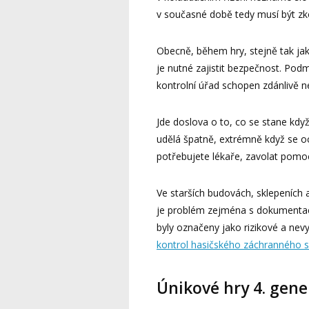
v současné době tedy musí být zko
Obecně, během hry, stejně tak jak
je nutné zajistit bezpečnost. Podmí
kontrolní úřad schopen zdánlivě n
Jde doslova o to, co se stane kdy
udělá špatně, extrémně když se oc
potřebujete lékaře, zavolat pomo
Ve starších budovách, sklepeních 
je problém zejména s dokumentací
byly označeny jako rizikové a nev
kontrol hasičského záchranného 
Únikové hry 4. gen