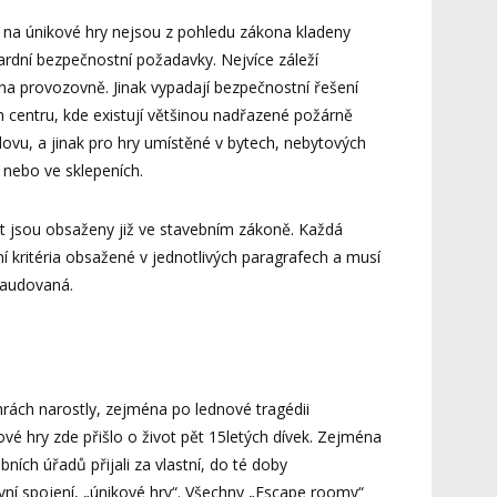
a únikové hry nejsou z pohledu zákona kladeny
rdní bezpečnostní požadavky. Nejvíce záleží
na provozovně. Jinak vypadají bezpečnostní řešení
 centru, kde existují většinou nadřazené požárně
ovu, a jinak pro hry umístěné v bytech, nebytových
 nebo ve sklepeních.
 jsou obsaženy již ve stavebním zákoně. Každá
 kritéria obsažené v jednotlivých paragrafech a musí
laudovaná.
rách narostly, zejména po lednové tragédii
é hry zde přišlo o život pět 15letých dívek. Zejména
ních úřadů přijali za vlastní, do té doby
ní spojení, „únikové hry“. Všechny „Escape roomy“