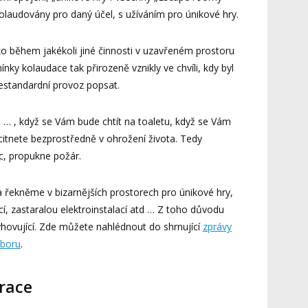
laudovány pro daný účel, s užíváním pro únikové hry.
o během jakékoli jiné činnosti v uzavřeném prostoru
nky kolaudace tak přirozeně vznikly ve chvíli, kdy byl
estandardní provoz popsat.
ž … , když se Vám bude chtít na toaletu, když se Vám
itnete bezprostředně v ohrožení života. Tedy
c, propukne požár.
a řekněme v bizarnějších prostorech pro únikové hry,
, zastaralou elektroinstalací atd … Z toho důvodu
yhovující. Zde můžete nahlédnout do shrnující
zprávy
sboru
.
erace