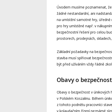
Úvodem musíme poznamenat, že n
žádné nestandardní, ani nadstanda
na umístění samotné hry, úředně 
pro hry umístěné např. v nákupním
bezpečnostní řešení pro celou bud
prostorech, prodejnách, skladech,
Základní požadavky na bezpečnost
stavba musí splňovat bezpečnostní
být před užíváním vždy řádně zko
Obavy o bezpečnost
Obavy o bezpečnost v únikových h
v Polském Koszalinu. Během únikov
z tohoto podnětu pracovníci staveb
v kolaudačním řízení neznámé slov