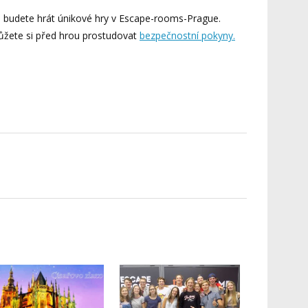
 budete hrát únikové hry v Escape-rooms-Prague.
ůžete si před hrou prostudovat
bezpečnostní pokyny.