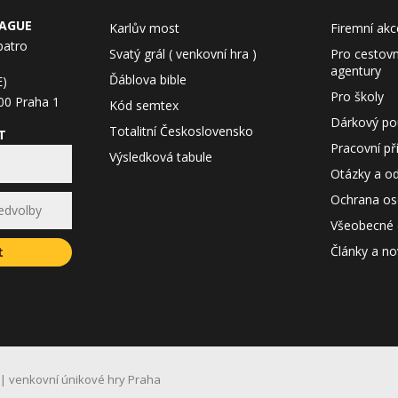
RAGUE
Karlův most
Firemní akc
patro
Svatý grál ( venkovní hra )
Pro cestovní
agentury
Ďáblova bible
E)
Pro školy
00 Praha 1
Kód semtex
Dárkový po
Totalitní Československo
T
Pracovní pří
Výsledková tabule
Otázky a o
Ochrana os
Všeobecné 
Články a no
t
| venkovní únikové hry Praha