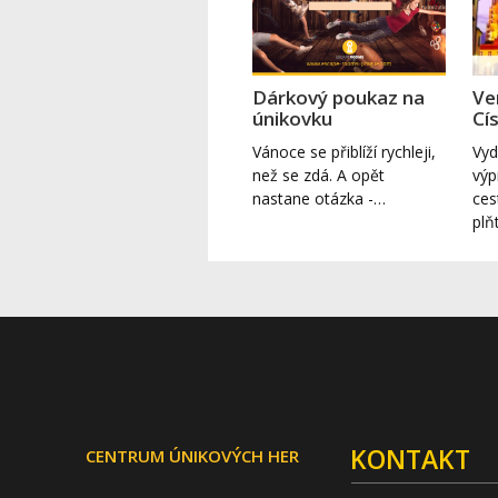
Dárkový poukaz na
Ve
únikovku
Cí
Vánoce se přiblíží rychleji,
Vyd
než se zdá. A opět
výp
nastane otázka -…
ces
plň
KONTAKT
CENTRUM ÚNIKOVÝCH HER