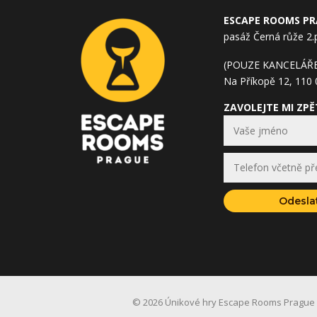
ESCAPE ROOMS P
pasáž Černá růže 2.
(POUZE KANCELÁŘ
Na Příkopě 12, 110 
ZAVOLEJTE MI ZPĚ
Odesla
© 2026 Únikové hry Escape Rooms Prague 