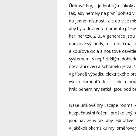
Únikové hry, s jednotlivými úkoly
tak, aby neměly na první pohled vi
do jedné místnosti, ale do více mí
aby bylo docíleno momentu překv
her, her tzv. 2.,3.,4. generace j
nouzové východy, místnosti mají 
a kouřové čidla a nouzové osvětl
systémem, s nepřetržitým dohlede
otevírání dveří a schránek) je za
v případě výpadku elektrického pr
všech elementů docílit jedním nou
hráč během hry setká, jsou pod 
Naše únikové hry Escape-rooms-
bezpečnostní řešení, proškolený 
jsou navrženy tak, aby jednotlivé
v jakékoli okamžiku hry, směřoval