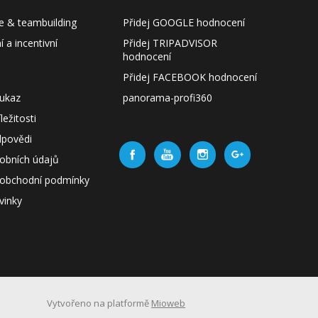
e & teambuilding
Přidej GOOGLE hodnocení
 a incentivní
Přidej TRIPADVISOR
hodnocení
Přidej FACEBOOK hodnocení
ukaz
panorama-profi360
ležitosti
dpovědi
obních údajů
obchodní podmínky
vinky
Vytvořeno na platformě
Mioweb