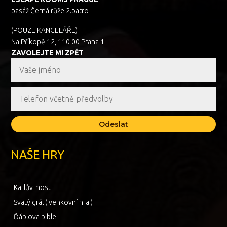
pasáž Černá růže 2.patro
(POUZE KANCELÁŘE)
Na Příkopě 12, 110 00 Praha 1
ZAVOLEJTE MI ZPĚT
Odeslat
NAŠE HRY
Karlův most
Svatý grál ( venkovní hra )
Ďáblova bible