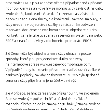
prostorách ERCZ jsou konečné, včetně případné daně z přidané
hodnoty. Ceny za únikové hry se mohou lišit v závislosti na datu,
zvolené hře, konkrétním čase dané rezervace a v závislosti
na počtu osob. Cena služby, dle konkrétní uzavřené smlouvy, je
vždy uvedena v objednávce služby a v následném potvrzení
rezervace, doručené na emailovou adresu objednatele. Tato
konkrétní cena je také uvedena v rezervačním systému na webu
ERCZ a k nahlédnutí vždy v obchodních prostorách ERCZ.
3.d Cena může být objednatelem služby uhrazena pouze
způsoby, které jsou pro jednotlivé služby nabízeny
na internetové adrese www.escape-rooms-prague.com.
V případě úhrady bankovním převodem hradí zákazník veškeré
bankovní poplatky, tak aby poskytovateli služeb byla sjednaná
cena za služby připsána na jeho účet v plné výši.
3.e V případě, že hráč zarezervuje příslušnou hru ve zvoleném
čase se zvoleným počtem hráčů a následně na základě
rozhodnutí hráče dojde ke změně počtu hráčů/ změně zvolené
hry/změně zvoleného termínu, v důsledku čehož dojde ke