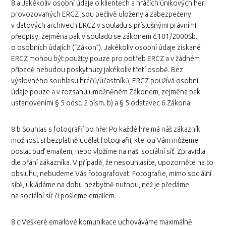
8.a Jakékoliv osobní údaje o klientech a hráčích únikových her
provozovaných ERCZ jsou pečlivě uloženy a zabezpečeny
v datových archivech ERCZ v souladu s příslušnými právními
předpisy, zejména pak v souladu se zákonem č.101/2000Sb.,
o osobních údajích (“Zákon”). Jakékoliv osobní údaje získané
ERCZ mohou být použity pouze pro potřeb ERCZ a v žádném
případě nebudou poskytnuty jakékoliv třetí osobě. Bez
výslovného souhlasu hráčů/účastníků, ERCZ používá osobní
údaje pouze a v rozsahu umožněném Zákonem, zejména pak
ustanoveními § 5 odst. 2 písm. b) a § 5 odstavec 6 Zákona.
8.b Souhlas s fotografií po hře: Po každé hře má náš zákazník
možnost si bezplatně udělat fotografii, kterou Vám můžeme
poslat buď emailem, nebo vložíme na naši sociální síť. Zpravidla
dle přání zákazníka. V případě, že nesouhlasíte, upozorněte na to
obsluhu, nebudeme Vás fotografovat. Fotografie, mimo sociální
sítě, ukládáme na dobu nezbytně nutnou, než je předáme
na sociální síť či pošleme emailem.
8.c Veškeré emailové komunikace uchováváme maximálně