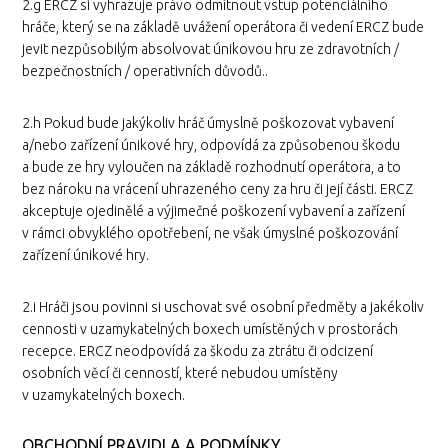
2.g ERCZ si vyhrazuje právo odmítnout vstup potenciálního
hráče, který se na základě uvážení operátora či vedení ERCZ bude
jevit nezpůsobilým absolvovat únikovou hru ze zdravotních /
bezpečnostních / operativních důvodů..
2.h Pokud bude jakýkoliv hráč úmyslně poškozovat vybavení
a/nebo zařízení únikové hry, odpovídá za způsobenou škodu
a bude ze hry vyloučen na základě rozhodnutí operátora, a to
bez nároku na vrácení uhrazeného ceny za hru či její části. ERCZ
akceptuje ojedinělé a výjimečné poškození vybavení a zařízení
v rámci obvyklého opotřebení, ne však úmyslné poškozování
zařízení únikové hry.
2.i Hráči jsou povinni si uschovat své osobní předměty a jakékoliv
cennosti v uzamykatelných boxech umístěných v prostorách
recepce. ERCZ neodpovídá za škodu za ztrátu či odcizení
osobních věcí či cenností, které nebudou umístěny
v uzamykatelných boxech.
OBCHODNÍ PRAVIDLA A PODMÍNKY