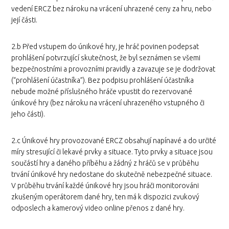
vedení ERCZ bez nároku na vrácení uhrazené ceny za hru, nebo
její části.
2.b Před vstupem do únikové hry, je hráč povinen podepsat
prohlášení potvrzující skutečnost, že byl seznámen se všemi
bezpečnostními a provozními pravidly a zavazuje se je dodržovat
(“prohlášení účastníka”). Bez podpisu prohlášení účastníka
nebude možné příslušného hráče vpustit do rezervované
únikové hry (bez nároku na vrácení uhrazeného vstupného či
jeho části).
2.c Únikové hry provozované ERCZ obsahují napínavé a do určité
míry stresující či lekavé prvky a situace. Tyto prvky a situace jsou
součástí hry a daného příběhu a žádný z hráčů se v průběhu
trvání únikové hry nedostane do skutečně nebezpečné situace.
V průběhu trvání každé únikové hry jsou hráči monitorováni
zkušeným operátorem dané hry, ten má k dispozici zvukový
odposlech a kamerový video online přenos z dané hry.