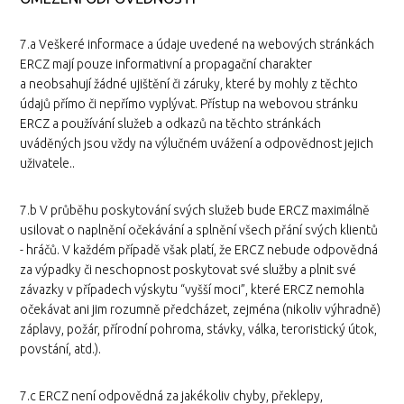
7.a Veškeré informace a údaje uvedené na webových stránkách
ERCZ mají pouze informativní a propagační charakter
a neobsahují žádné ujištění či záruky, které by mohly z těchto
údajů přímo či nepřímo vyplývat. Přístup na webovou stránku
ERCZ a používání služeb a odkazů na těchto stránkách
uváděných jsou vždy na výlučném uvážení a odpovědnost jejich
uživatele..
7.b V průběhu poskytování svých služeb bude ERCZ maximálně
usilovat o naplnění očekávání a splnění všech přání svých klientů
- hráčů. V každém případě však platí, že ERCZ nebude odpovědná
za výpadky či neschopnost poskytovat své služby a plnit své
závazky v případech výskytu “vyšší moci”, které ERCZ nemohla
očekávat ani jim rozumně předcházet, zejména (nikoliv výhradně)
záplavy, požár, přírodní pohroma, stávky, válka, teroristický útok,
povstání, atd.).
7.c ERCZ není odpovědná za jakékoliv chyby, překlepy,