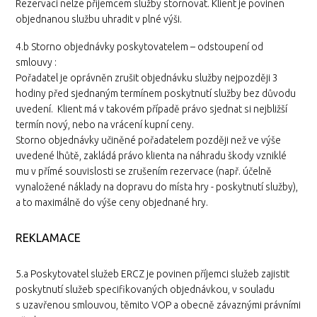
Rezervaci nelze příjemcem služby stornovat. Klient je povinen
objednanou službu uhradit v plné výši.
4.b Storno objednávky poskytovatelem – odstoupení od
smlouvy :
Pořadatel je oprávněn zrušit objednávku služby nejpozději 3
hodiny před sjednaným termínem poskytnutí služby bez důvodu
uvedení. Klient má v takovém případě právo sjednat si nejbližší
termín nový, nebo na vrácení kupní ceny.
Storno objednávky učiněné pořadatelem později než ve výše
uvedené lhůtě, zakládá právo klienta na náhradu škody vzniklé
mu v přímé souvislosti se zrušením rezervace (např. účelně
vynaložené náklady na dopravu do místa hry - poskytnutí služby),
a to maximálně do výše ceny objednané hry.
REKLAMACE
5.a Poskytovatel služeb ERCZ je povinen příjemci služeb zajistit
poskytnutí služeb specifikovaných objednávkou, v souladu
s uzavřenou smlouvou, těmito VOP a obecně závaznými právními