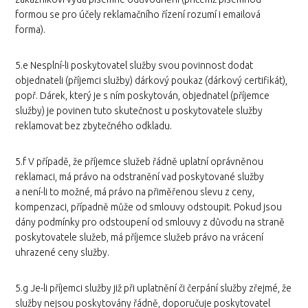
formou se pro účely reklamačního řízení rozumí i emailová
forma).
5.e Nesplní-li poskytovatel služby svou povinnost dodat
objednateli (příjemci služby) dárkový poukaz (dárkový certifikát),
popř. Dárek, který je s ním poskytován, objednatel (příjemce
služby) je povinen tuto skutečnost u poskytovatele služby
reklamovat bez zbytečného odkladu.
5.f V případě, že příjemce služeb řádně uplatní oprávněnou
reklamaci, má právo na odstranění vad poskytované služby
a není-li to možné, má právo na přiměřenou slevu z ceny,
kompenzaci, případně může od smlouvy odstoupit. Pokud jsou
dány podmínky pro odstoupení od smlouvy z důvodu na straně
poskytovatele služeb, má příjemce služeb právo na vrácení
uhrazené ceny služby.
5.g Je-li příjemci služby již při uplatnění či čerpání služby zřejmé, že
služby nejsou poskytovány řádně, doporučuje poskytovatel