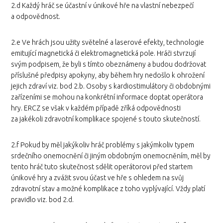
2.d Každý hráč se účastní v únikové hře na vlastní nebezpečí
a odpovědnost.
2.e Ve hrách jsou užity světelné a laserové efekty, technologie
emitující magnetická či elektromagnetická pole. Hráči stvrzují
svým podpisem, že byli s tímto obeznámeny a budou dodržovat
příslušné předpisy apokyny, aby během hry nedošlo k ohrožení
jejich zdraví viz. bod 2.b. Osoby s kardiostimulátory či obdobnými
zařízeními se mohou na konkrétní informace doptat operátora
hry. ERCZ se však v každém případě zříká odpovědnosti
za jakékoli zdravotní komplikace spojené s touto skutečností.
2.f Pokud by měl jakýkoliv hráč problémy s jakýmkoliv typem
srdečního onemocnění či jiným obdobným onemocněním, měl by
tento hráč tuto skutečnost sdělit operátorovi před startem
únikové hry a zvážit svou účast ve hře s ohledem na svůj
zdravotní stav a možné komplikace z toho vyplývající. Vždy platí
pravidlo viz. bod 2.d.