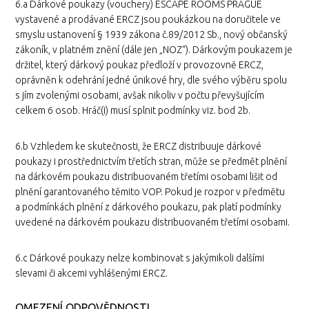
6.a Dárkové poukazy (vouchery) ESCAPE ROOMS PRAGUE
vystavené a prodávané ERCZ jsou poukázkou na doručitele ve
smyslu ustanovení § 1939 zákona č.89/2012 Sb., nový občanský
zákoník, v platném znění (dále jen „NOZ“). Dárkovým poukazem je
držitel, který dárkový poukaz předloží v provozovně ERCZ,
oprávněn k odehrání jedné únikové hry, dle svého výběru spolu
s jím zvolenými osobami, avšak nikoliv v počtu převyšujícím
celkem 6 osob. Hráč(i) musí splnit podmínky viz. bod 2b.
6.b Vzhledem ke skutečnosti, že ERCZ distribuuje dárkové
poukazy i prostřednictvím třetích stran, může se předmět plnění
na dárkovém poukazu distribuovaném třetími osobami lišit od
plnění garantovaného těmito VOP. Pokud je rozpor v předmětu
a podmínkách plnění z dárkového poukazu, pak platí podmínky
uvedené na dárkovém poukazu distribuovaném třetími osobami.
6.c Dárkové poukazy nelze kombinovat s jakýmikoli dalšími
slevami či akcemi vyhlášenými ERCZ.
OMEZENÍ ODPOVĚDNOSTI