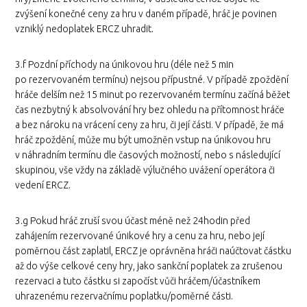
zvýšení konečné ceny za hru v daném případě, hráč je povinen
vzniklý nedoplatek ERCZ uhradit.
3.f Pozdní příchody na únikovou hru (déle než 5 min
po rezervovaném termínu) nejsou přípustné. V případě zpoždění
hráče delším než 15 minut po rezervovaném termínu začíná běžet
čas nezbytný k absolvování hry bez ohledu na přítomnost hráče
a bez nároku na vrácení ceny za hru, či její části. V případě, že má
hráč zpoždění, může mu být umožněn vstup na únikovou hru
v náhradním termínu dle časových možností, nebo s následující
skupinou, vše vždy na základě výlučného uvážení operátora či
vedení ERCZ.
3.g Pokud hráč zruší svou účast méně než 24hodin před
zahájením rezervované únikové hry a cenu za hru, nebo její
poměrnou část zaplatil, ERCZ je oprávněna hráči naúčtovat částku
až do výše celkové ceny hry, jako sankční poplatek za zrušenou
rezervaci a tuto částku si započíst vůči hráčem/účastníkem
uhrazenému rezervačnímu poplatku/poměrné části.