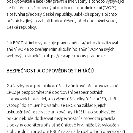
poskytovatel) a jakékoliv právní a jiné vztahy z tohoto vyplývající
se řídí těmito všeobecnými obchodními podmínkami (“VOP”)
a právními předpisy České republiky. Jakékoli spory z těchto
právních a jiných vztahů budou řešeny před obecnými soudy
České republiky.
1.b ERCZ si tímto vyhrazuje právo změnit a/nebo aktualizovat
znění VOP a to zveřejněním aktuálního znění VOP na svých
webových stránkách https://escape-rooms-prague.cz.
BEZPEČNOST A ODPOVĚDNOST HRÁČŮ
2.a Nezbytnou podmínkou účasti v únikové hře provozované
ERCZ je bezpodmínečné dodržování bezpečnostních
a provozních pravidel, a to všemi účastníky(“dále hráč”), kteří
vstoupí do smluvního vztahu se ERCZ na základě jejich
uskutečněné rezervace únikové hry. Hráč tímto souhlasí, že
pokud nebude dodržovat bezpečnostní a provozní pravidla
a pokyny operátora příslušné únikové hry, může být vyloučen
z obchodních prostorů ERCZ na základě rozhodnutí operátora či