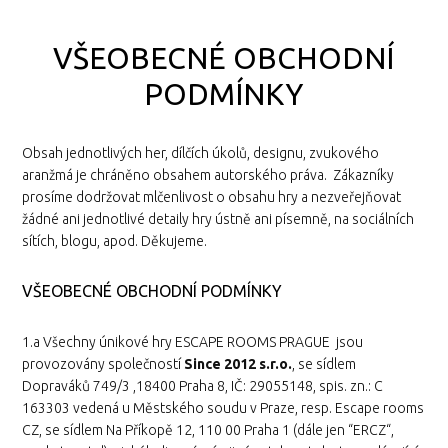
VŠEOBECNÉ OBCHODNÍ
PODMÍNKY
Obsah jednotlivých her, dílčích úkolů, designu, zvukového
aranžmá je chráněno obsahem autorského práva. Zákazníky
prosíme dodržovat mlčenlivost o obsahu hry a nezveřejňovat
žádné ani jednotlivé detaily hry ústně ani písemně, na sociálních
sítích, blogu, apod. Děkujeme.
VŠEOBECNÉ OBCHODNÍ PODMÍNKY
1.a Všechny únikové hry ESCAPE ROOMS PRAGUE jsou
provozovány společností
Since 2012 s.r.o.
, se sídlem
Dopraváků 749/3 ,18400 Praha 8, IČ: 29055148, spis. zn.: C
163303 vedená u Městského soudu v Praze, resp. Escape rooms
CZ, se sídlem Na Příkopě 12, 110 00 Praha 1 (dále jen “ERCZ“,