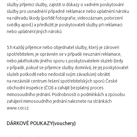
služby příjemci služby, zajistit si důkazy o vadném poskytování
služby pro usnadnění případné reklamace nebo uplatnění nároku
na náhradu škody (pořídit fotografie, videozáznam, potvrzení
svědky apod.) a předložit je poskytovateli služby při reklamaci
nebo uplatnění jiných nároků
5.h Každý příjemce nebo objednatel služby, který je zároveň
spotřebitelem, je oprávněn se v případě neuznání reklamace,
nebo jakéhokoliv jiného sporu s poskytovatelem služeb (tedy
v případě, pokud se příjemce služby domnívá, že jej poskytovatel
služeb poškodil nebo nedostál svým závazkům) obrátit
na nezávislé centrum řešení spotřebitelských sporů České
obchodní inspekce (ČOI) a zahájit bezplatný proces
mimosoudního jednání. Podrobnosti o podmínkách a způsobu
zahájení mimosoudního jednání naleznete na stránkách
www.coi.cz
DÁRKOVÉ POUKAZY(vouchery)