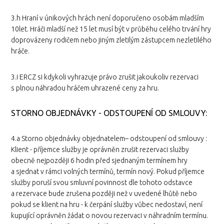
3.h Hraní v únikových hrách není doporučeno osobám mladším
10let. Hráči mladší než 15 let musí být v průběhu celého trvání hry
doprovázeny rodičem nebo jiným zletilým zástupcem nezletilého
hráče.
3.i ERCZ si kdykoli vyhrazuje právo zrušit jakoukoliv rezervaci
s plnou náhradou hráčem uhrazené ceny za hru.
STORNO OBJEDNÁVKY - ODSTOUPENÍ OD SMLOUVY:
4.a Storno objednávky objednatelem– odstoupení od smlouvy :
Klient - příjemce služby je oprávněn zrušit rezervaci služby
obecně nejpozději 6 hodin před sjednaným termínem hry
a sjednat v rámci volných termínů, termín nový. Pokud příjemce
služby poruší svou smluvní povinnost dle tohoto odstavce
a rezervace bude zrušena později než v uvedené lhůtě nebo
pokud se klient na hru - k čerpání služby vůbec nedostaví, není
kupující oprávněn žádat o novou rezervaci v náhradním termínu.