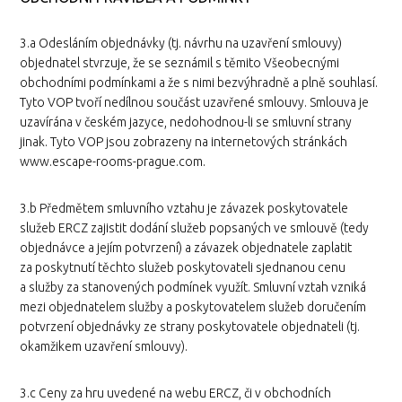
3.a Odesláním objednávky (tj. návrhu na uzavření smlouvy)
objednatel stvrzuje, že se seznámil s těmito Všeobecnými
obchodními podmínkami a že s nimi bezvýhradně a plně souhlasí.
Tyto VOP tvoří nedílnou součást uzavřené smlouvy. Smlouva je
uzavírána v českém jazyce, nedohodnou-li se smluvní strany
jinak. Tyto VOP jsou zobrazeny na internetových stránkách
www.escape-rooms-prague.com.
3.b Předmětem smluvního vztahu je závazek poskytovatele
služeb ERCZ zajistit dodání služeb popsaných ve smlouvě (tedy
objednávce a jejím potvrzení) a závazek objednatele zaplatit
za poskytnutí těchto služeb poskytovateli sjednanou cenu
a služby za stanovených podmínek využít. Smluvní vztah vzniká
mezi objednatelem služby a poskytovatelem služeb doručením
potvrzení objednávky ze strany poskytovatele objednateli (tj.
okamžikem uzavření smlouvy).
3.c Ceny za hru uvedené na webu ERCZ, či v obchodních