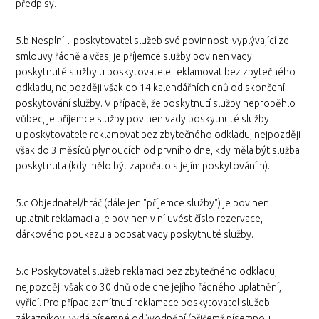
předpisy.
5.b Nesplní-li poskytovatel služeb své povinnosti vyplývající ze
smlouvy řádně a včas, je příjemce služby povinen vady
poskytnuté služby u poskytovatele reklamovat bez zbytečného
odkladu, nejpozději však do 14 kalendářních dnů od skončení
poskytování služby. V případě, že poskytnutí služby neproběhlo
vůbec, je příjemce služby povinen vady poskytnuté služby
u poskytovatele reklamovat bez zbytečného odkladu, nejpozději
však do 3 měsíců plynoucích od prvního dne, kdy měla být služba
poskytnuta (kdy mělo být započato s jejím poskytováním).
5.c Objednatel/hráč (dále jen "příjemce služby") je povinen
uplatnit reklamaci a je povinen v ní uvést číslo rezervace,
dárkového poukazu a popsat vady poskytnuté služby.
5.d Poskytovatel služeb reklamaci bez zbytečného odkladu,
nejpozději však do 30 dnů ode dne jejího řádného uplatnění,
vyřídí. Pro případ zamítnutí reklamace poskytovatel služeb
zákazníkovi vydá písemné odůvodnění (přičemž písemnou