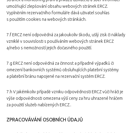
umožňující zlepšování obsahu webových stránek ERCZ.
Vyplněním rezervačního formuláře dává uživatel souhlas
s použitím cookies na webových stránkách.
7.f ERCZ není odpovědná za jakoukoliv škodu, ušlý zisk či náklady
vzniklé v souvislosti s používáním webových stránek ERCZ
a/nebo s nemožností jejich dočasného použití.
7.g ERCZ není odpovědná za činnost a případné výpadků či
omezení bankovních systémů obsluhujících platební systémy
a platební bránu napojené na rezervační systém ERCZ.
7.h V jakémkoliv případě vzniku odpovědnosti ERCZ vůči hráči je
výše odpovědnosti omezena výší ceny za hru uhrazené hráčem
za použití služeb nabízených ERCZ..
ZPRACOVÁVÁNÍ OSOBNÍCH ÚDAJŮ