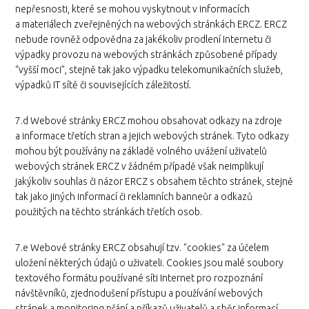
nepřesnosti, které se mohou vyskytnout v informacích
a materiálech zveřejněných na webových stránkách ERCZ. ERCZ
nebude rovněž odpovědna za jakékoliv prodlení Internetu či
výpadky provozu na webových stránkách způsobené případy
“vyšší moci”, stejně tak jako výpadku telekomunikačních služeb,
výpadků IT sítě či souvisejících záležitostí.
7.d Webové stránky ERCZ mohou obsahovat odkazy na zdroje
a informace třetích stran a jejich webových stránek. Tyto odkazy
mohou být používány na základě volného uvážení uživatelů
webových stránek ERCZ v žádném případě však neimplikují
jakýkoliv souhlas či názor ERCZ s obsahem těchto stránek, stejně
tak jako jiných informací či reklamních banneůr a odkazů
použitých na těchto stránkách třetích osob.
7.e Webové stránky ERCZ obsahují tzv. "cookies" za účelem
uložení některých údajů o uživateli. Cookies jsou malé soubory
textového formátu používané síti Internet pro rozpoznání
návštěvníků, zjednodušení přístupu a používání webových
stránek a monitoring přání a příkazů uživatelů a sběr informací